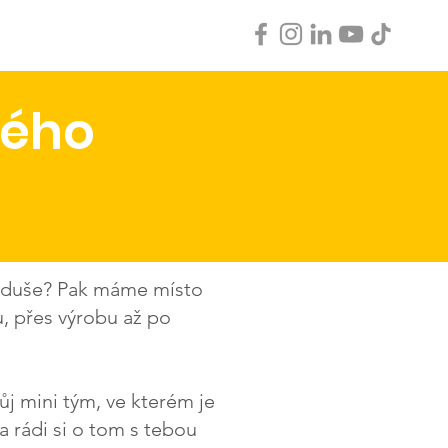
le
Career
vého
ní duše? Pak máme místo
, přes výrobu až po
j mini tým, ve kterém je
a rádi si o tom s tebou