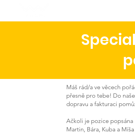
About VUCH
Specia
p
Máš rád/a ve věcech pořád
přesně pro tebe! Do naše
dopravu a fakturaci pomůž
Ačkoli je pozice popsána 
Martin, Bára, Kuba a Míša 