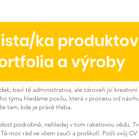
We help
Sustainability
Press and media
Wholesa
lista/ka produkto
ortfolia a výroby
ek, baví tě administrativa, ale zároveň jsi kreativ
ho týmu hledáme posilu, která v procesu od návrhu
e tam, kde je právě třeba.
dost podrobně, nehledej v tom raketovou vědu. Tvů
Tě moc rád ve všem zaučí a proškolí. Pošli svůj CV 