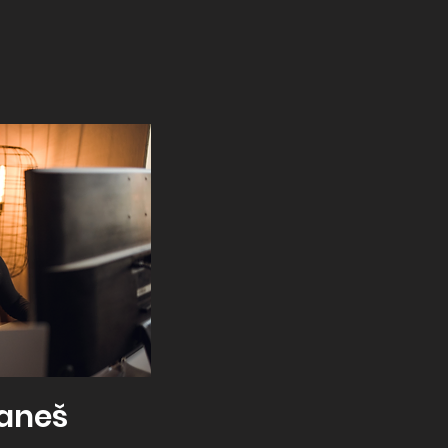
aneš​