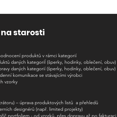
na st
arosti
hodnocení produktů v rámci kategorií
uktů daných kategoriÍ (šperky, hodinky, oblečení, obuv)
pravy daných kategorií (šperky, hodinky, oblečení, obuv)
denní komunikace se stávajícími výrobci
ch vzorky
trátoru) – úprava produktových listů a přehledů
rních designérů (např. limited projekty)
říč portfoliem - od vzorků, přes dopravu až po fakturaci