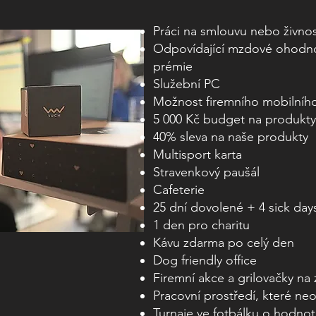
Práci na smlouvu nebo živnos
Odpovídající mzdové ohodno
prémie
Služební PC
Možnost firemního mobilního 
5 000 Kč budget na produkt
40% sleva na naše produkty
Multisport karta
Stravenkový paušál
Cafeterie
25 dní dovolené + 4 sick day
1 den pro charitu
Kávu zdarma po celý den
Dog friendly office
Firemní akce a grilovačky na
Pracovní prostředí, které ne
Turnaje ve fotbálku o hodno