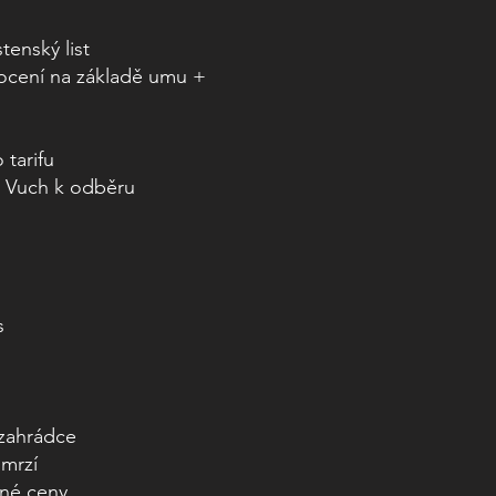
tenský list
cení na základě umu +
tarifu
y Vuch k odběru
s
 zahrádce
omrzí
tné ceny