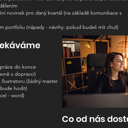
dělením
ění novinek pro daný kvartál (na základě komunikace s
m portfoliu (nápady - návrhy: pokud budeš mít chuť)
očekáváme
 práce do konce
avně s dopravci)
Ilustratoru (žádný master
e bude hodit)
xcel - word)
Co od nás dost