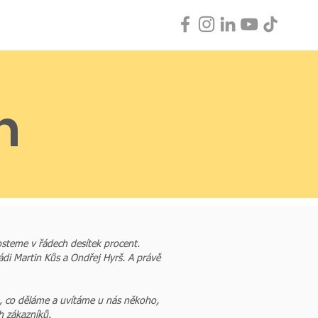
le
Career
h
steme v řádech desítek procent.
ádi Martin Kůs a Ondřej Hyrš. A právě
o, co děláme a uvítáme u nás někoho,
ch zákazníků.