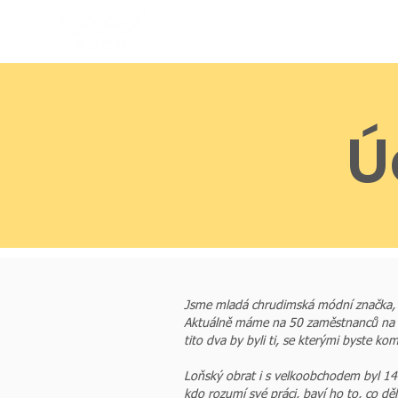
About VUCH
Ú
Jsme mladá chrudimská módní značka, 
Aktuálně máme na 50 zaměstnanců na pln
tito dva by byli ti, se kterými byste ko
Loňský obrat i s velkoobchodem byl 140
kdo rozumí své práci, baví ho to, co děl