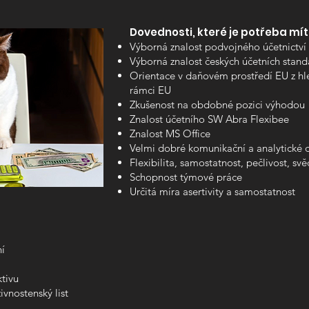
Dovednosti, které je potřeba mít
Výborná znalost podvojného účetnictví 
Výborná znalost českých účetních stan
Orientace v daňovém prostředí EU z hle
rámci EU
Zkušenost na obdobné pozici výhodou
Znalost účetního SW Abra Flexibee
Znalost MS Office
Velmi dobré komunikační a analytické 
Flexibilita, samostatnost, pečlivost, sv
Schopnost týmové práce
Určitá míra asertivity a samostatnost
í
ktivu
vnostenský list