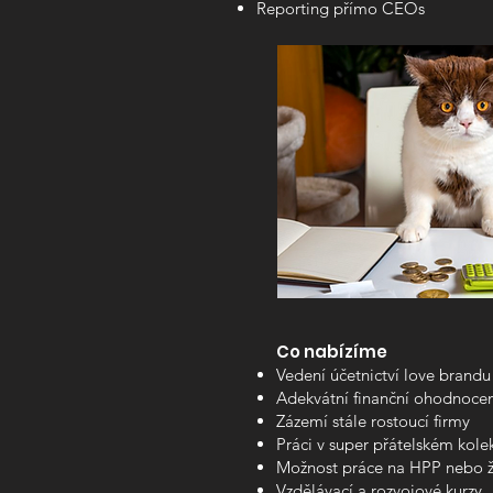
Reporting přímo CEOs
Co nabízíme
Vedení účetnictví love brandu
Adekvátní finanční ohodnocen
Zázemí stále rostoucí firmy
Práci v super přátelském kole
Možnost práce na HPP nebo ži
Vzdělávací a rozvojové kurzy