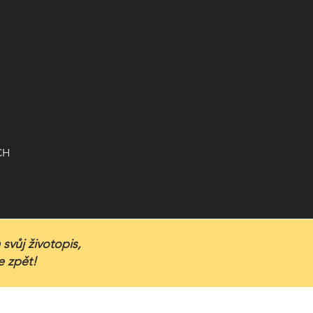
CH
svůj životopis,
 zpět!