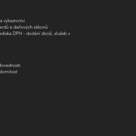
a výkaznictví
dardů a daňových zákonů
diska DPH - dodání zboží, služeb v
dovednosti
ědomitost