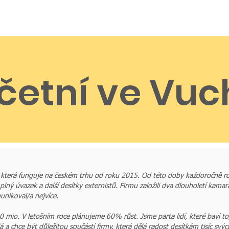
We help
Sustainability
Press and media
Wholesa
četní ve Vuc
která funguje na českém trhu od roku 2015. Od této doby každoročně ro
ý úvazek a další desítky externistů. Firmu založili dva dlouholetí kamar
munikoval/a nejvíce.
 mio. V letošním roce plánujeme 60% růst. Jsme parta lidí, které baví t
á a chce být důležitou součástí firmy, která dělá radost desítkám tisíc svý