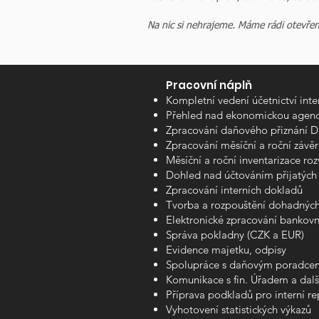
Na nic si nehrajeme. Máme rádi otevřeno
Pracovní náplň
Kompletní vedení účetnictví int
Přehled nad ekonomickou agendo
Zpracování daňového přiznání DP
Zpracování měsíční a roční závěr
Měsíční a roční inventarizace ro
Dohled nad účtováním přijatých 
Zpracování interních dokladů
Tvorba a rozpouštění dohadných 
Elektronické zpracování bankovní
Správa pokladny (CZK a EUR)
Evidence majetku, odpisy
Spolupráce s daňovým poradce
Komunikace s fin. Úřadem a další
Příprava podkladů pro interní re
Vyhotovení statistických výkazů