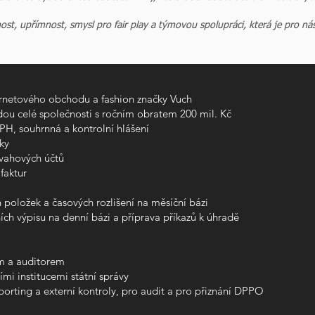
st, upřímnost, smysl pro fair play a týmovou spolupráci, která je pro nás
ernetového obchodu a fashion značky Vuch
u celé společnosti s ročním obratem 200 mil. Kč
H, souhrnná a kontrolní hlášení
ky
zvahových účtů
faktur
položek a časových rozlišení na měsíční bázi
ch výpisu na denní bázi a příprava příkazů k úhradě
m a auditorem
mi institucemi státní správy
porting a externí kontroly, pro audit a pro přiznání DPPO