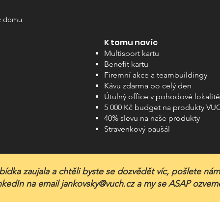
 z domu
K tomu navíc
Multisport kartu
Benefit kartu
Firemní akce a teambuildingy
Kávu zdarma po celý den
Útulný office v pohodové lokalitě
5 000 Kč budget na produkty VU
40% slevu na naše produkty
Stravenkový paušál
ídka zaujala a chtěli byste se dozvědět víc, pošlete nám 
nkedIn na email
jankovsky@vuch.cz
a my se ASAP ozveme