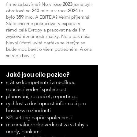
firmě se bavíme? No v roce
2023
jsme byli
obratově na
240
mio. a v roce
2024
to
bylo
359
mio. A EBITDA? Velmi příjemná.
Stále chceme pokračovat v expanzi v
rámci celé Evropy a pracovat na dalším
zvyšování známosti značky. No a pak naše
hlavní účetní uvítá parťáka se kterým se
bude moc bavit o všem potřebném. A ona
se ráda baví. :)
Jaké jsou cíle pozice?
stát se kompetentní a nedílnou
součástí vedení společnosti
plánování, rozpočet, reporting...
rychlost a dostupnost informací pro
business rozhodnutí
KPI setting napříč společností
maximální zodpovědnost za vztahy s
úřady, bankami