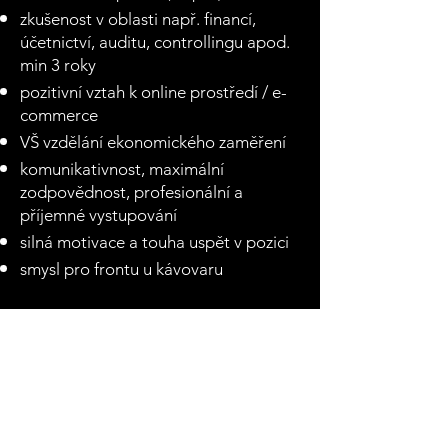
zkušenost v oblasti např. financí,
účetnictví, auditu, controllingu apod.
min 3 roky
pozitivní vztah k online prostředí / e-
commerce
VŠ vzdělání ekonomického zaměření
komunikativnost, maximální
zodpovědnost, profesionální a
příjemné vystupování
silná motivace a touha uspět v pozici
smysl pro frontu u kávovaru