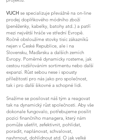
VUCH
se specializuje převážně na on-line
prodej doplňkového módního zboží
(peněženky, kabelky, batohy atd..) a patří
mezi největší hráče ve střední Evropě.
Ročně obsloužíme stovky tisíc zákazníků
nejen v České Republice, ale i na
Slovensku, Maďarsku a dalších zemích
Evropy. Poměrně dynamicky rosteme, jak
cestou rozšiřováním sortimentu nebo další
expanzí. Růst sebou nese i spousty
příležitostí pro nás jako pro společnost,
tak i pro další šikovné a schopné lidi.
Snažíme se posilovat náš tým a reagovat
tak na dynamický růst společnosti. Aby vše
dokonale fungovalo, potřebujeme posílit
pozici finančního managera, který nám
pomůže ušetřit, zefektivnit, pohlídat,
poradit, naplánovat, schvalovat,
navhrnout, dohlídnout atd. O jak velké