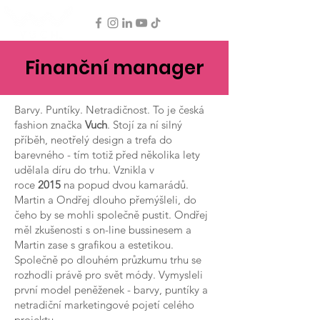
Finanční manager
Barvy. Puntíky. Netradičnost. To je česká
fashion značka
Vuch
. Stojí za ní silný
příběh, neotřelý design a trefa do
barevného - tím totiž před několika lety
udělala díru do trhu. Vznikla v
roce
2015
na popud dvou kamarádů.
Martin a Ondřej dlouho přemýšleli, do
čeho by se mohli společně pustit. Ondřej
měl zkušenosti s on-line bussinesem a
Martin zase s grafikou a estetikou.
Společně po dlouhém průzkumu trhu se
rozhodli právě pro svět módy. Vymysleli
první model peněženek - barvy, puntíky a
netradiční marketingové pojetí celého
projektu.