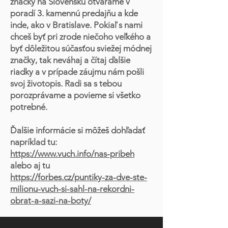
značky na Slovensku otvárame v
poradí 3. kamennú predajňu a kde
inde, ako v Bratislave. Pokiaľ s nami
chceš byť pri zrode niečoho veľkého a
byť dôležitou súčasťou sviežej módnej
značky, tak neváhaj a čítaj ďalšie
riadky a v prípade záujmu nám pošli
svoj životopis. Radi sa s tebou
porozprávame a povieme si všetko
potrebné.
Ďalšie informácie si môžeš dohľadať
napríklad tu:
https://www.vuch.info/nas-pribeh
alebo aj tu
https://forbes.cz/puntiky-za-dve-ste-
milionu-vuch-si-sahl-na-rekordni-
obrat-a-sazi-na-boty/