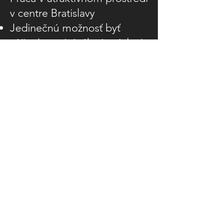
v centre Bratislavy
Jedinečnú možnosť byť
súčasťou originálnej módnej
firmy a podieľať sa na jej
rozvoji
40% zamestnaneckú zľavu na
produkty
200 Euro budget na nákup
produktov VUCH
Zľavy na partnerských
eshopoch (Astratex, Grizly,
Ovečkarna, Sportego,
Spokojeny pes)
Cafeteria
13. plat